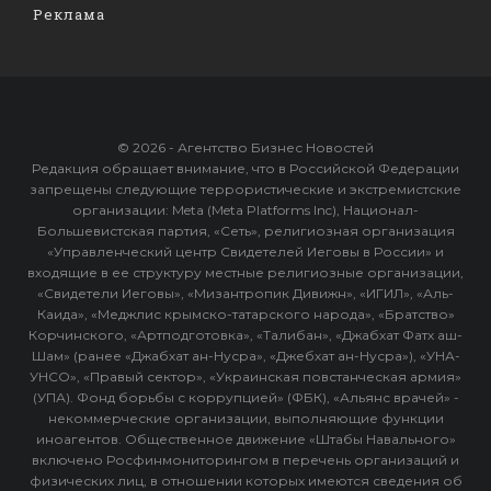
Реклама
© 2026 - Агентство Бизнес Новостей
Редакция обращает внимание, что в Российской Федерации
запрещены следующие террористические и экстремистские
организации: Meta (Meta Platforms Inc), Национал-
Большевистская партия, «Сеть», религиозная организация
«Управленческий центр Свидетелей Иеговы в России» и
входящие в ее структуру местные религиозные организации,
«Свидетели Иеговы», «Мизантропик Дивижн», «ИГИЛ», «Аль-
Каида», «Меджлис крымско-татарского народа», «Братство»
Корчинского, «Артподготовка», «Талибан», «Джабхат Фатх аш-
Шам» (ранее «Джабхат ан-Нусра», «Джебхат ан-Нусра»), «УНА-
УНСО», «Правый сектор», «Украинская повстанческая армия»
(УПА). Фонд борьбы с коррупцией» (ФБК), «Альянс врачей» -
некоммерческие организации, выполняющие функции
иноагентов. Общественное движение «Штабы Навального»
включено Росфинмониторингом в перечень организаций и
физических лиц, в отношении которых имеются сведения об