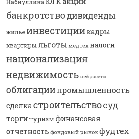
акции
ЮГК
Набиуллина
банкротство
дивиденды
инвестиции
кадры
жилье
льготы
налоги
квартиры
медтех
национализация
недвижимость
нейросети
облигации
промышленность
строительство
суд
сделка
торги
финансовая
туризм
фудтех
отчетность
фондовый рынок