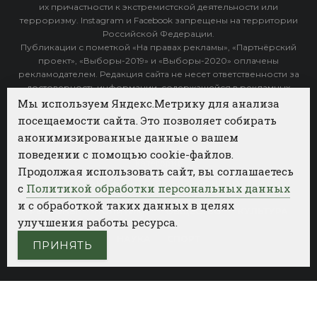
их причастности к экстремистской деятельности или
терроризму. Instagram и Facebook запрещены на территории
Российской Федерации.
Публикации с пометкой «На правах рекламы», «Партнёрский
проект», «Выборы-2019» и «Выборы-2020» оплачены
рекламодателем. Редакция сайта не несет ответственности за
достоверность информации, содержащейся в рекламных
объявлениях.
Мы используем Яндекс.Метрику для анализа
посещаемости сайта. Это позволяет собирать
Архив
анонимизированные данные о вашем
поведении с помощью cookie-файлов.
Категории
Продолжая использовать сайт, вы соглашаетесь
ФОТОБАНК АГЕНТСТВА БИЗНЕС НОВОСТЕЙ
с
Политикой обработки персональных данных
и с обработкой таких данных в целях
РЕГИОНЫ
ПОЛИТИКА
ОБЩЕСТВО
КУЛЬТУРА
улучшения работы ресурса.
НАУКА
СПОРТ
ПРИНЯТЬ