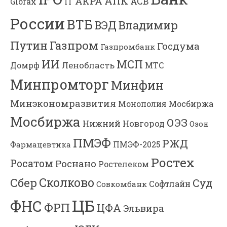
АПК
АКРА
АСВ
IT
Glorax
России
ВТБ
Владимир
ВЭД
Газпром
Путин
Госдума
Газпромбанк
ИИ
МСП
Ленобласть
МТС
Домрф
Минпромторг
Минфин
Минэкономразвития
Мосбиржа
Монополия
Мосбиржа
ОЭЗ
Нижний Новгород
Озон
ПМЭФ
РЖД
Фармацевтика
ПМЭФ-2025
Ростех
Росатом
Роснано
Ростелеком
Сколково
Сбер
Суд
Софтлайн
Совкомбанк
ЦБ
ФНС
ФРП
ЦФА
Эльвира