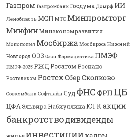
Газпром
ИИ
Госдума
Газпромбанк
Домрф
Минпромторг
МСП
Ленобласть
МТС
Минфин
Минэкономразвития
Мосбиржа
Мосбиржа
Нижний
Монополия
ПМЭФ
ОЭЗ
Новгород
Озон Фармацевтика
РЖД
Росатом
Роснано
ПМЭФ-2025
Ростех
Сколково
Сбер
Ростелеком
ЦБ
ФНС
ФРП
Суд
Софтлайн
Совкомбанк
акции
ЮГК
ЦФА
Эльвира Набиуллина
банкротство
дивиденды
инвестиции
кадры
жилье