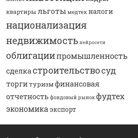
льготы
налоги
квартиры
медтех
национализация
недвижимость
нейросети
облигации
промышленность
строительство
суд
сделка
торги
финансовая
туризм
фудтех
отчетность
фондовый рынок
экономика
экспорт