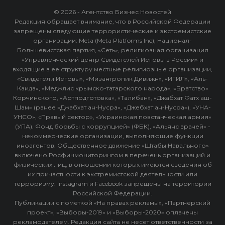
© 2026 - Агентство Бизнес Новостей
Редакция обращает внимание, что в Российской Федерации
запрещены следующие террористические и экстремистские
организации: Meta (Meta Platforms Inc), Национал-
Большевистская партия, «Сеть», религиозная организация
«Управленческий центр Свидетелей Иеговы в России» и
входящие в ее структуру местные религиозные организации,
«Свидетели Иеговы», «Мизантропик Дивижн», «ИГИЛ», «Аль-
Каида», «Меджлис крымско-татарского народа», «Братство»
Корчинского, «Артподготовка», «Талибан», «Джабхат Фатх аш-
Шам» (ранее «Джабхат ан-Нусра», «Джебхат ан-Нусра»), «УНА-
УНСО», «Правый сектор», «Украинская повстанческая армия»
(УПА). Фонд борьбы с коррупцией» (ФБК), «Альянс врачей» -
некоммерческие организации, выполняющие функции
иноагентов. Общественное движение «Штабы Навального»
включено Росфинмониторингом в перечень организаций и
физических лиц, в отношении которых имеются сведения об
их причастности к экстремистской деятельности или
терроризму. Instagram и Facebook запрещены на территории
Российской Федерации.
Публикации с пометкой «На правах рекламы», «Партнёрский
проект», «Выборы-2019» и «Выборы-2020» оплачены
рекламодателем. Редакция сайта не несет ответственности за