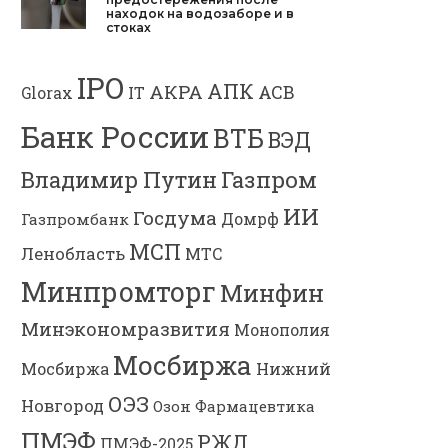
находок на водозаборе и в
стоках
IPO
АПК
АКРА
АСВ
IT
Glorax
Банк России
ВТБ
ВЭД
Газпром
Владимир Путин
ИИ
Госдума
Газпромбанк
Домрф
МСП
Ленобласть
МТС
Минпромторг
Минфин
Минэкономразвития
Монополия
Мосбиржа
Мосбиржа
Нижний
ОЭЗ
Новгород
Озон Фармацевтика
ПМЭФ
РЖД
ПМЭФ-2025