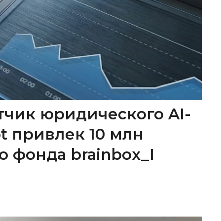
тчик юридического AI-
ot привлек 10 млн
о фонда brainbox_I