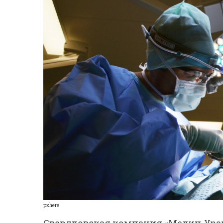
pxhere
Свердловская компания «Медин-Урал