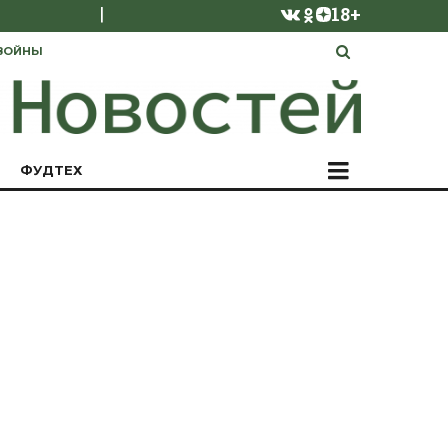
|
18+
ВОЙНЫ
ФУДТЕХ