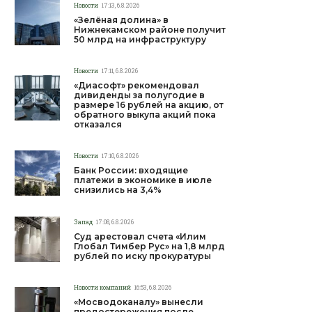
Новости
17:13, 6.8.2026
«Зелёная долина» в
Нижнекамском районе получит
50 млрд на инфраструктуру
Новости
17:11, 6.8.2026
«Диасофт» рекомендовал
дивиденды за полугодие в
размере 16 рублей на акцию, от
обратного выкупа акций пока
отказался
Новости
17:10, 6.8.2026
Банк России: входящие
платежи в экономике в июле
снизились на 3,4%
Запад
17:08, 6.8.2026
Суд арестовал счета «Илим
Глобал Тимбер Рус» на 1,8 млрд
рублей по иску прокуратуры
Новости компаний
16:53, 6.8.2026
«Мосводоканалу» вынесли
предостережения после