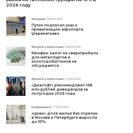
2026 году
Экономика
19:09, 6.8.2026
Путин подписал указ о
приватизации аэропорта
Шереметьево
Финансы и инвестиции
19:08, 6.8.2026
Минфин: налог на сверхприбыль
для металлургов и
золотодобытчиков не
обсуждается
Финансы и инвестиции
17:19, 6.8.2026
«Диасофт» рекомендовал 168
млн рублей дивидендов за
полугодие 2026 года
Недвижимость
17:15, 6.8.2026
«Циан»: доля жилья без отделки
в Москве и Петербурге выросла
до 55%