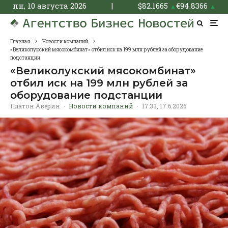
пн, 10 августа 2026
|
$
82.1665
€
94.8366
▲
▲
Главная
Новости компаний
«Великолукский мясокомбинат» отбил иск на 199 млн рублей за оборудование
подстанции
«Великолукский мясокомбинат»
отбил иск на 199 млн рублей за
оборудование подстанции
Платон Аверин
·
Новости компаний
·
17:33, 17.6.2026