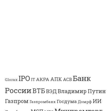
Банк
IPO
АПК
АКРА
АСВ
IT
Glorax
России
ВТБ
Владимир Путин
ВЭД
Газпром
ИИ
Госдума
Газпромбанк
Домрф
Минпромторг