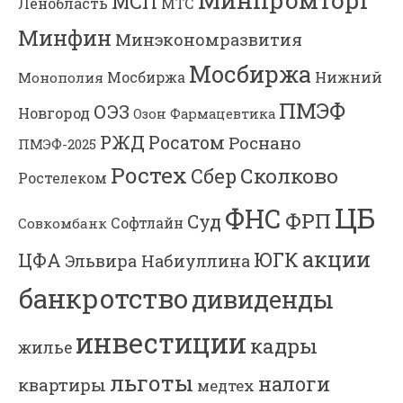
МСП
Ленобласть
МТС
Минфин
Минэкономразвития
Мосбиржа
Мосбиржа
Нижний
Монополия
ПМЭФ
ОЭЗ
Новгород
Озон Фармацевтика
РЖД
Росатом
Роснано
ПМЭФ-2025
Ростех
Сколково
Сбер
Ростелеком
ЦБ
ФНС
ФРП
Суд
Софтлайн
Совкомбанк
акции
ЮГК
ЦФА
Эльвира Набиуллина
банкротство
дивиденды
инвестиции
кадры
жилье
льготы
налоги
квартиры
медтех