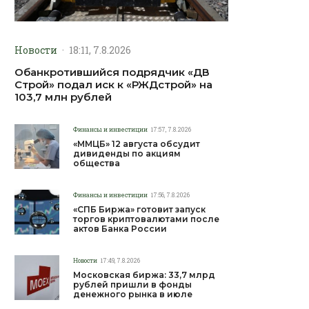
Новости
·
18:11, 7.8.2026
Обанкротившийся подрядчик «ДВ
Строй» подал иск к «РЖДстрой» на
103,7 млн рублей
Финансы и инвестиции
17:57, 7.8.2026
«ММЦБ» 12 августа обсудит
дивиденды по акциям
общества
Финансы и инвестиции
17:56, 7.8.2026
«СПБ Биржа» готовит запуск
торгов криптовалютами после
актов Банка России
Новости
17:49, 7.8.2026
Московская биржа: 33,7 млрд
рублей пришли в фонды
денежного рынка в июле