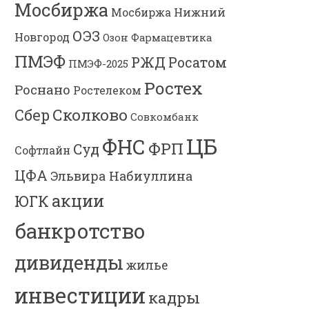
Мосбиржа
Мосбиржа
Нижний
ОЭЗ
Новгород
Озон Фармацевтика
ПМЭФ
РЖД
Росатом
ПМЭФ-2025
Ростех
Роснано
Ростелеком
Сколково
Сбер
Совкомбанк
ЦБ
ФНС
ФРП
Суд
Софтлайн
ЦФА
Эльвира Набиуллина
акции
ЮГК
банкротство
дивиденды
жилье
инвестиции
кадры