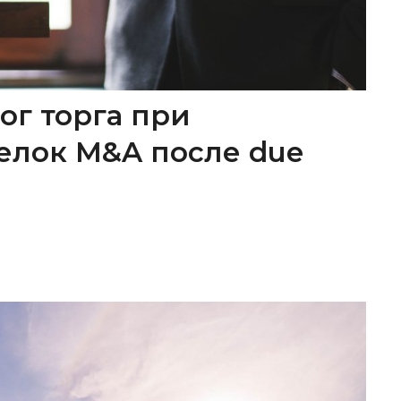
ог торга при
елок M&A после due