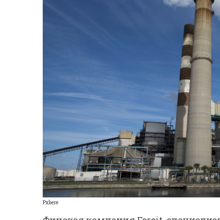
Pxhere
Финская компания Forcit, специали