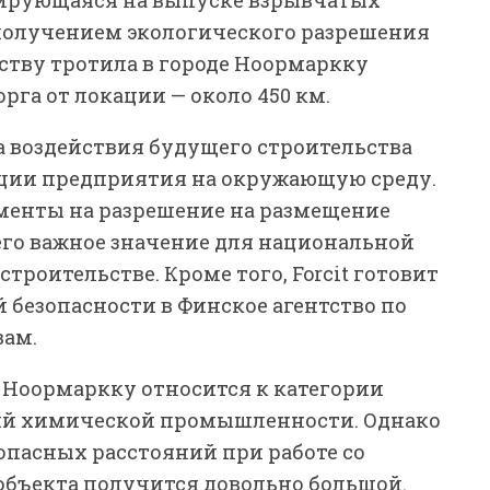
 получением экологического разрешения
дству тротила в городе Ноормаркку
рга от локации — около 450 км.
а воздействия будущего строительства
ации предприятия на окружающую среду.
менты на разрешение на размещение
го важное значение для национальной
строительстве. Кроме того, Forcit готовит
 безопасности в Финское агентство по
вам.
в Ноормаркку относится к категории
ий химической промышленности. Однако
опасных расстояний при работе со
бъекта получится довольно большой.