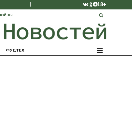
|
18+
ВОЙНЫ
ФУДТЕХ