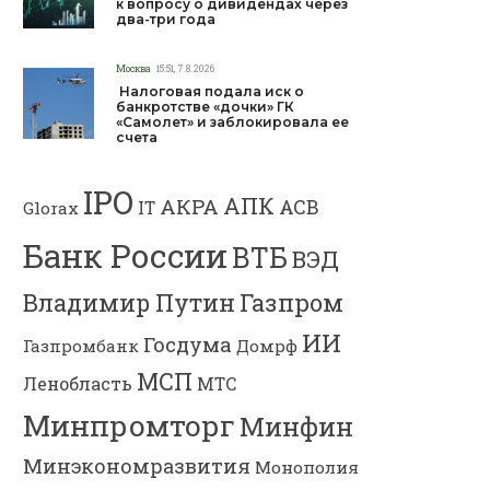
к вопросу о дивидендах через
два-три года
Москва
15:51, 7.8.2026
Налоговая подала иск о
банкротстве «дочки» ГК
«Самолет» и заблокировала ее
счета
IPO
АПК
АКРА
АСВ
IT
Glorax
Банк России
ВТБ
ВЭД
Владимир Путин
Газпром
ИИ
Госдума
Газпромбанк
Домрф
МСП
Ленобласть
МТС
Минпромторг
Минфин
Минэкономразвития
Монополия