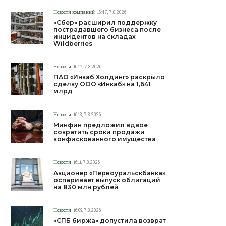
Новости компаний
16:47, 7.8.2026
«Сбер» расширил поддержку
пострадавшего бизнеса после
инцидентов на складах
Wildberries
Новости
16:17, 7.8.2026
ПАО «Инкаб Холдинг» раскрыло
сделку ООО «Инкаб» на 1,641
млрд
Новости
16:13, 7.8.2026
Минфин предложил вдвое
сократить сроки продажи
конфискованного имущества
Новости
16:11, 7.8.2026
Акционер «Первоуральскбанка»
оспаривает выпуск облигаций
на 830 млн рублей
Новости
16:09, 7.8.2026
«СПБ биржа» допустила возврат