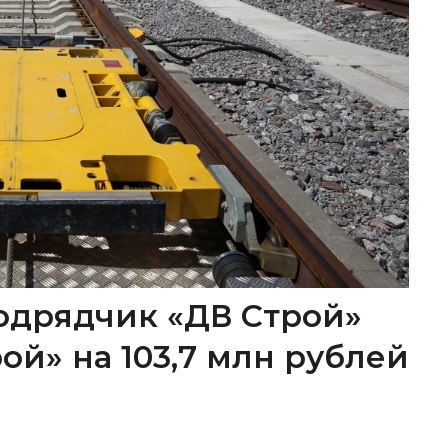
одрядчик «ДВ Строй»
ой» на 103,7 млн рублей