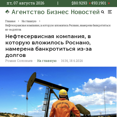
пт, 07 августа 2026
|
$
80.9293
€
93.1901
▼
▼
Главная
На главную
Нефтесервисная компания, в которую вложилось Роснано, намерена банкротиться
из-за долгов
Нефтесервисная компания, в
которую вложилось Роснано,
намерена банкротиться из-за
долгов
Роман Соловьев
·
На главную
·
16:36, 18.6.2026