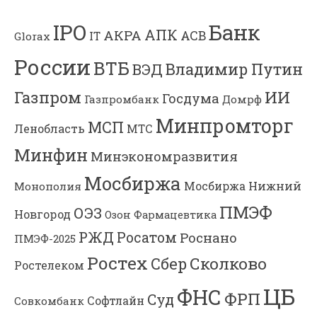
Банк
IPO
АПК
АКРА
АСВ
IT
Glorax
России
ВТБ
Владимир Путин
ВЭД
Газпром
ИИ
Госдума
Газпромбанк
Домрф
Минпромторг
МСП
Ленобласть
МТС
Минфин
Минэкономразвития
Мосбиржа
Мосбиржа
Нижний
Монополия
ПМЭФ
ОЭЗ
Новгород
Озон Фармацевтика
РЖД
Росатом
Роснано
ПМЭФ-2025
Ростех
Сколково
Сбер
Ростелеком
ЦБ
ФНС
ФРП
Суд
Софтлайн
Совкомбанк