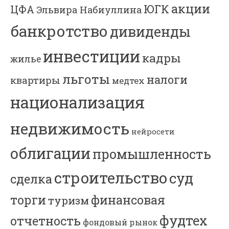
акции
ЮГК
ЦФА
Эльвира Набиуллина
банкротство
дивиденды
инвестиции
кадры
жилье
льготы
налоги
квартиры
медтех
национализация
недвижимость
нейросети
облигации
промышленность
строительство
суд
сделка
торги
финансовая
туризм
фудтех
отчетность
фондовый рынок