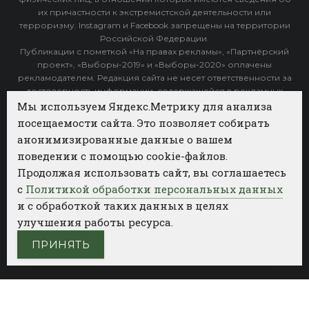
их причастности к экстремистской деятельности или
терроризму. Instagram и Facebook запрещены на территории
Российской Федерации.
Публикации с пометкой «На правах рекламы», «Партнёрский
проект», «Выборы-2019» и «Выборы-2020» оплачены
рекламодателем. Редакция сайта не несет ответственности за
достоверность информации, содержащейся в рекламных
объявлениях.
Мы используем Яндекс.Метрику для анализа
посещаемости сайта. Это позволяет собирать
Архив
анонимизированные данные о вашем
поведении с помощью cookie-файлов.
Категории
Продолжая использовать сайт, вы соглашаетесь
ФОТОБАНК АГЕНТСТВА БИЗНЕС НОВОСТЕЙ
с
Политикой обработки персональных данных
и с обработкой таких данных в целях
РЕГИОНЫ
ПОЛИТИКА
ОБЩЕСТВО
КУЛЬТУРА
улучшения работы ресурса.
НАУКА
СПОРТ
ПРИНЯТЬ