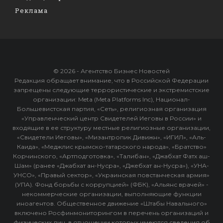
Реклама
© 2026 - Агентство Бизнес Новостей
Редакция обращает внимание, что в Российской Федерации
запрещены следующие террористические и экстремистские
организации: Meta (Meta Platforms Inc), Национал-
Большевистская партия, «Сеть», религиозная организация
«Управленческий центр Свидетелей Иеговы в России» и
входящие в ее структуру местные религиозные организации,
«Свидетели Иеговы», «Мизантропик Дивижн», «ИГИЛ», «Аль-
Каида», «Меджлис крымско-татарского народа», «Братство»
Корчинского, «Артподготовка», «Талибан», «Джабхат Фатх аш-
Шам» (ранее «Джабхат ан-Нусра», «Джебхат ан-Нусра»), «УНА-
УНСО», «Правый сектор», «Украинская повстанческая армия»
(УПА). Фонд борьбы с коррупцией» (ФБК), «Альянс врачей» -
некоммерческие организации, выполняющие функции
иноагентов. Общественное движение «Штабы Навального»
включено Росфинмониторингом в перечень организаций и
физических лиц, в отношении которых имеются сведения об