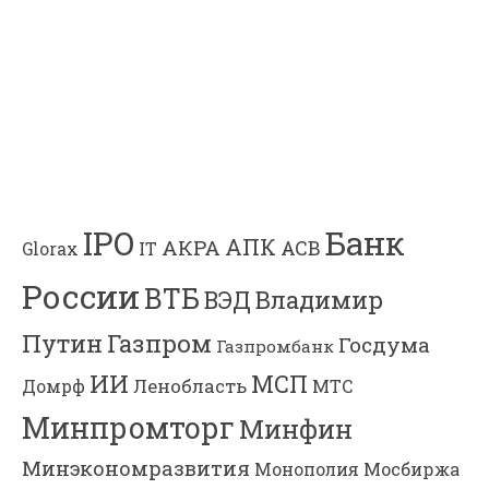
Банк
IPO
АПК
АКРА
АСВ
IT
Glorax
России
ВТБ
Владимир
ВЭД
Газпром
Путин
Госдума
Газпромбанк
ИИ
МСП
Ленобласть
МТС
Домрф
Минпромторг
Минфин
Минэкономразвития
Мосбиржа
Монополия