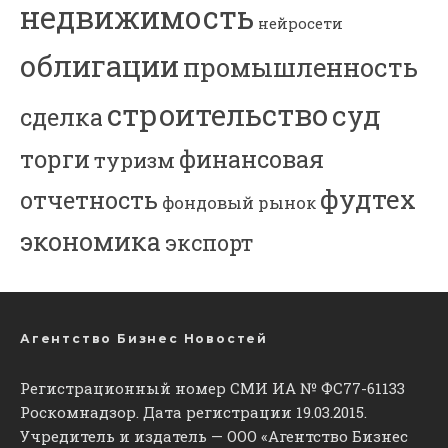
недвижимость
нейросети
облигации
промышленность
строительство
суд
сделка
торги
финансовая
туризм
фудтех
отчетность
фондовый рынок
экономика
экспорт
Агентство Бизнес Новостей
Регистрационный номер СМИ ИА № ФС77-61133
Роскомнадзор. Дата регистрации 19.03.2015.
Учредитель и издатель — ООО «Агентство Бизнес