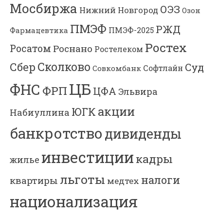
Мосбиржа
ОЭЗ
Нижний Новгород
Озон
ПМЭФ
РЖД
Фармацевтика
ПМЭФ-2025
Ростех
Росатом
Роснано
Ростелеком
Сколково
Сбер
Суд
Софтлайн
Совкомбанк
ЦБ
ФНС
ФРП
ЦФА
Эльвира
акции
ЮГК
Набиуллина
банкротство
дивиденды
инвестиции
кадры
жилье
льготы
налоги
квартиры
медтех
национализация