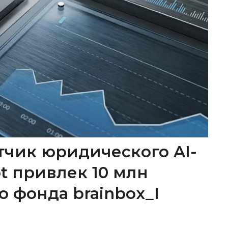
тчик юридического AI-
ot привлек 10 млн
о фонда brainbox_I