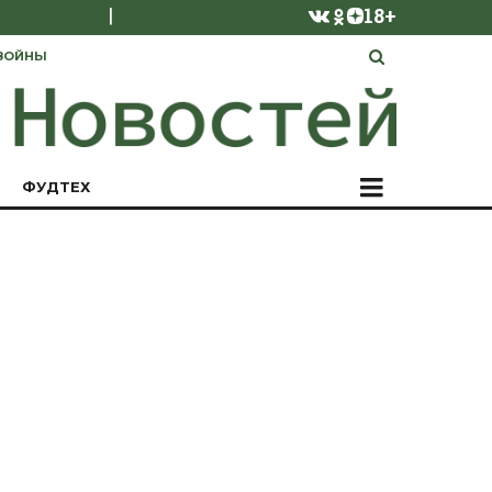
|
18+
ВОЙНЫ
ФУДТЕХ