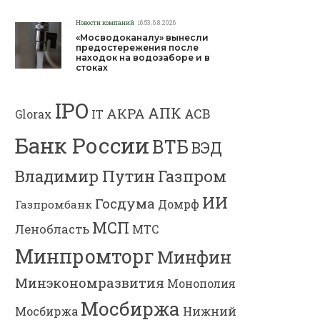
Новости компаний
16:53, 6.8.2026
«Мосводоканалу» вынесли
предостережения после
находок на водозаборе и в
стоках
IPO
АПК
АКРА
АСВ
IT
Glorax
Банк России
ВТБ
ВЭД
Газпром
Владимир Путин
ИИ
Госдума
Газпромбанк
Домрф
МСП
Ленобласть
МТС
Минпромторг
Минфин
Минэкономразвития
Монополия
Мосбиржа
Мосбиржа
Нижний