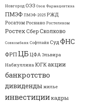
ОЭЗ
Новгород
Озон Фармацевтика
ПМЭФ
РЖД
ПМЭФ-2025
Росатом
Роснано
Ростелеком
Ростех
Сколково
Сбер
ФНС
Суд
Софтлайн
Совкомбанк
ЦБ
ФРП
ЦФА
Эльвира
акции
ЮГК
Набиуллина
банкротство
дивиденды
жилье
инвестиции
кадры