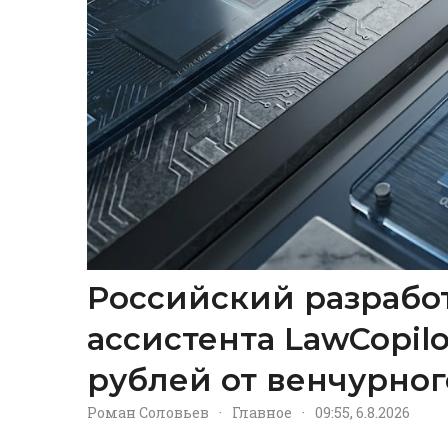
Российский разрабо
ассистента LawCopil
рублей от венчурног
Роман Соловьев
·
Главное
·
09:55, 6.8.2026