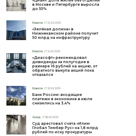
«Циан»: доля жилья без отделки
в Москве и Петербурге выросла
до 55%
Новости
17:13, 6.8.2026
«Зелёная долина» в
Нижнекамском районе получит
50 млрд на инфраструктуру
Новости
17:11, 6.8.2026
«Диасофт» рекомендовал
дивиденды за полугодие в
размере 16 рублей на акцию, от
обратного выкупа акций пока
отказался
Новости
17:10, 6.8.2026
Банк России: входящие
платежи в экономике в июле
снизились на 3,4%
Запад
17:08, 6.8.2026
Суд арестовал счета «Илим
Глобал Тимбер Рус» на 1,8 млрд
рублей по иску прокуратуры