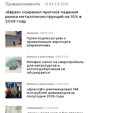
Промышленность
·
19:43, 6.8.2026
«Евраз» сохранил прогноз падения
рынка металлоконструкций на 10% в
2026 году
Экономика
19:09, 6.8.2026
Путин подписал указ о
приватизации аэропорта
Шереметьево
Финансы и инвестиции
19:08, 6.8.2026
Минфин: налог на сверхприбыль
для металлургов и
золотодобытчиков не
обсуждается
Финансы и инвестиции
17:19, 6.8.2026
«Диасофт» рекомендовал 168
млн рублей дивидендов за
полугодие 2026 года
Недвижимость
17:15, 6.8.2026