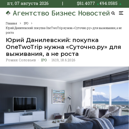
пт, 07 августа 2026
|
$
81.4077
€
94.0585
▲
▲
Главная
IPO
Юрий Данилевский: покупка OneTwoTrip нужна «Суточно.ру» для выживания, а не
роста
Юрий Данилевский: покупка
OneTwoTrip нужна «Суточно.ру» для
выживания, а не роста
Роман Соловьев
·
IPO
·
16:19, 18.6.2026