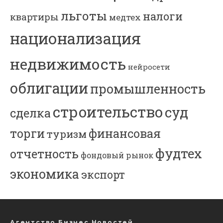
льготы
налоги
квартиры
медтех
национализация
недвижимость
нейросети
облигации
промышленность
строительство
суд
сделка
торги
финансовая
туризм
фудтех
отчетность
фондовый рынок
экономика
экспорт
Агентство Бизнес Новостей