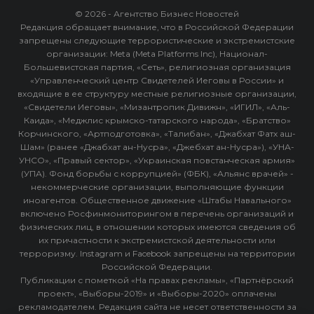
© 2026 - Агентство Бизнес Новостей
Редакция обращает внимание, что в Российской Федерации
запрещены следующие террористические и экстремистские
организации: Meta (Meta Platforms Inc), Национал-
Большевистская партия, «Сеть», религиозная организация
«Управленческий центр Свидетелей Иеговы в России» и
входящие в ее структуру местные религиозные организации,
«Свидетели Иеговы», «Мизантропик Дивижн», «ИГИЛ», «Аль-
Каида», «Меджлис крымско-татарского народа», «Братство»
Корчинского, «Артподготовка», «Талибан», «Джабхат Фатх аш-
Шам» (ранее «Джабхат ан-Нусра», «Джебхат ан-Нусра»), «УНА-
УНСО», «Правый сектор», «Украинская повстанческая армия»
(УПА). Фонд борьбы с коррупцией» (ФБК), «Альянс врачей» -
некоммерческие организации, выполняющие функции
иноагентов. Общественное движение «Штабы Навального»
включено Росфинмониторингом в перечень организаций и
физических лиц, в отношении которых имеются сведения об
их причастности к экстремистской деятельности или
терроризму. Instagram и Facebook запрещены на территории
Российской Федерации.
Публикации с пометкой «На правах рекламы», «Партнёрский
проект», «Выборы-2019» и «Выборы-2020» оплачены
рекламодателем. Редакция сайта не несет ответственности за