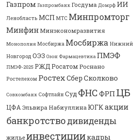
Газпром
ИИ
Госдума
Газпромбанк
Домрф
Минпромторг
МСП
Ленобласть
МТС
Минфин
Минэкономразвития
Мосбиржа
Мосбиржа
Нижний
Монополия
ПМЭФ
ОЭЗ
Новгород
Озон Фармацевтика
РЖД
Росатом
Роснано
ПМЭФ-2025
Ростех
Сколково
Сбер
Ростелеком
ЦБ
ФНС
ФРП
Суд
Софтлайн
Совкомбанк
акции
ЮГК
ЦФА
Эльвира Набиуллина
банкротство
дивиденды
инвестиции
кадры
жилье