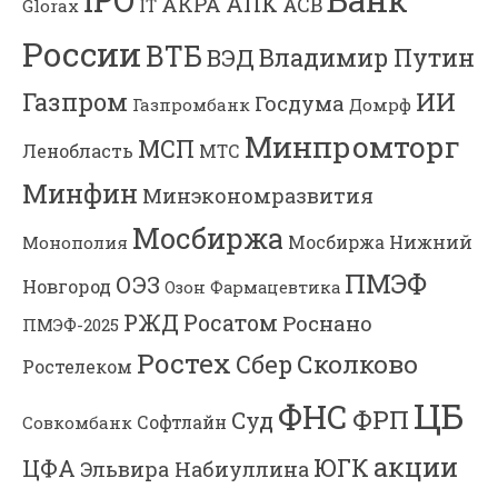
IPO
АПК
АКРА
АСВ
IT
Glorax
России
ВТБ
Владимир Путин
ВЭД
Газпром
ИИ
Госдума
Газпромбанк
Домрф
Минпромторг
МСП
Ленобласть
МТС
Минфин
Минэкономразвития
Мосбиржа
Мосбиржа
Нижний
Монополия
ПМЭФ
ОЭЗ
Новгород
Озон Фармацевтика
РЖД
Росатом
Роснано
ПМЭФ-2025
Ростех
Сколково
Сбер
Ростелеком
ЦБ
ФНС
ФРП
Суд
Софтлайн
Совкомбанк
акции
ЮГК
ЦФА
Эльвира Набиуллина