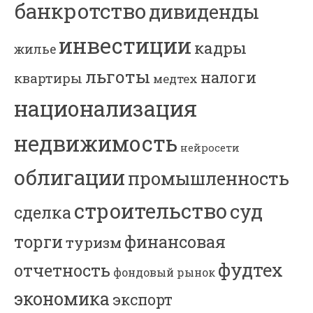
банкротство
дивиденды
инвестиции
кадры
жилье
льготы
налоги
квартиры
медтех
национализация
недвижимость
нейросети
облигации
промышленность
строительство
суд
сделка
торги
финансовая
туризм
фудтех
отчетность
фондовый рынок
экономика
экспорт