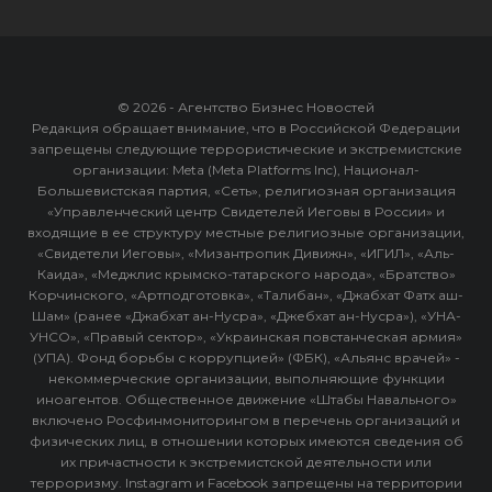
© 2026 - Агентство Бизнес Новостей
Редакция обращает внимание, что в Российской Федерации
запрещены следующие террористические и экстремистские
организации: Meta (Meta Platforms Inc), Национал-
Большевистская партия, «Сеть», религиозная организация
«Управленческий центр Свидетелей Иеговы в России» и
входящие в ее структуру местные религиозные организации,
«Свидетели Иеговы», «Мизантропик Дивижн», «ИГИЛ», «Аль-
Каида», «Меджлис крымско-татарского народа», «Братство»
Корчинского, «Артподготовка», «Талибан», «Джабхат Фатх аш-
Шам» (ранее «Джабхат ан-Нусра», «Джебхат ан-Нусра»), «УНА-
УНСО», «Правый сектор», «Украинская повстанческая армия»
(УПА). Фонд борьбы с коррупцией» (ФБК), «Альянс врачей» -
некоммерческие организации, выполняющие функции
иноагентов. Общественное движение «Штабы Навального»
включено Росфинмониторингом в перечень организаций и
физических лиц, в отношении которых имеются сведения об
их причастности к экстремистской деятельности или
терроризму. Instagram и Facebook запрещены на территории