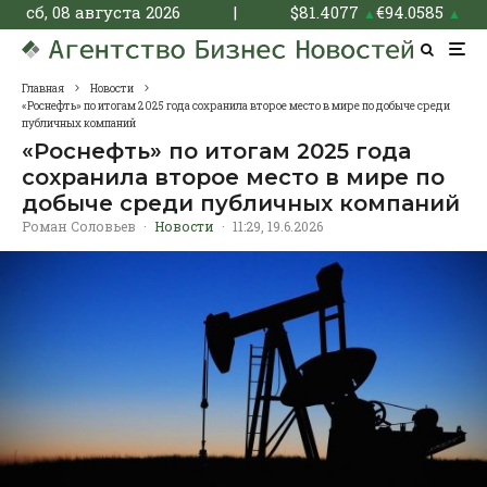
сб, 08 августа 2026
|
$
81.4077
€
94.0585
▲
▲
Главная
Новости
«Роснефть» по итогам 2025 года сохранила второе место в мире по добыче среди
публичных компаний
«Роснефть» по итогам 2025 года
сохранила второе место в мире по
добыче среди публичных компаний
Роман Соловьев
·
Новости
·
11:29, 19.6.2026