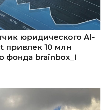
тчик юридического AI-
ot привлек 10 млн
о фонда brainbox_I