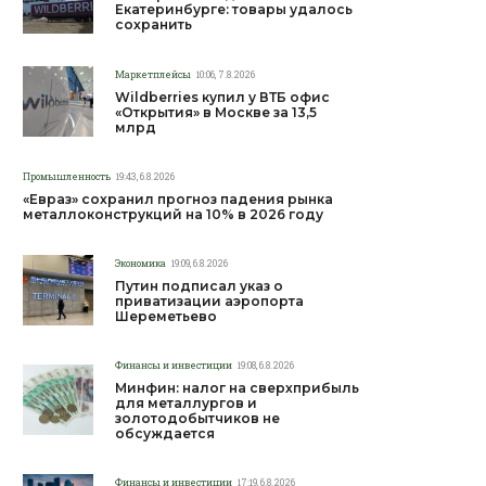
Екатеринбурге: товары удалось
сохранить
Маркетплейсы
10:06, 7.8.2026
Wildberries купил у ВТБ офис
«Открытия» в Москве за 13,5
млрд
Промышленность
19:43, 6.8.2026
«Евраз» сохранил прогноз падения рынка
металлоконструкций на 10% в 2026 году
Экономика
19:09, 6.8.2026
Путин подписал указ о
приватизации аэропорта
Шереметьево
Финансы и инвестиции
19:08, 6.8.2026
Минфин: налог на сверхприбыль
для металлургов и
золотодобытчиков не
обсуждается
Финансы и инвестиции
17:19, 6.8.2026