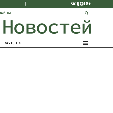
|
18+
ВОЙНЫ
ФУДТЕХ