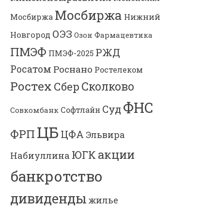
Мосбиржа
Мосбиржа
Нижний
ОЭЗ
Новгород
Озон Фармацевтика
ПМЭФ
РЖД
ПМЭФ-2025
Росатом
Роснано
Ростелеком
Ростех
Сколково
Сбер
ФНС
Суд
Софтлайн
Совкомбанк
ЦБ
ФРП
ЦФА
Эльвира
акции
ЮГК
Набиуллина
банкротство
дивиденды
жилье