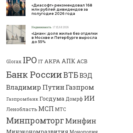
«Диасофт» рекомендовал 168
млн рублей дивидендов за
полугодие 2026 года
Недвижимость
17:15, 6.8.2026
«Циан»: доля жилья без отделки
в Москве и Петербурге выросла
до 55%
IPO
АПК
АКРА
АСВ
IT
Glorax
Банк России
ВТБ
ВЭД
Газпром
Владимир Путин
ИИ
Госдума
Газпромбанк
Домрф
МСП
Ленобласть
МТС
Минпромторг
Минфин
Минэкономразвития
Монополия