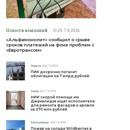
Новости компаний
·
10:29, 7.8.2026
«Альфамонолит» сообщил о срыве
сроков платежей на фоне проблем с
«Евротрансом»
Новости
10:19, 7.8.2026
ПИК досрочно погасит
облигации на 7 млрд рублей
Запад
10:17, 7.8.2026
НИИ скорой помощи им.
Джанелидзе ищет исполнителя
для ремонта фасадов и кровли
за 370 млн рублей
Екатеринбург
10:16, 7.8.2026
Пожар на складе Wildberries в