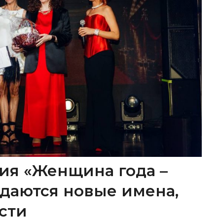
ия «Женщина года –
ождаются новые имена,
сти