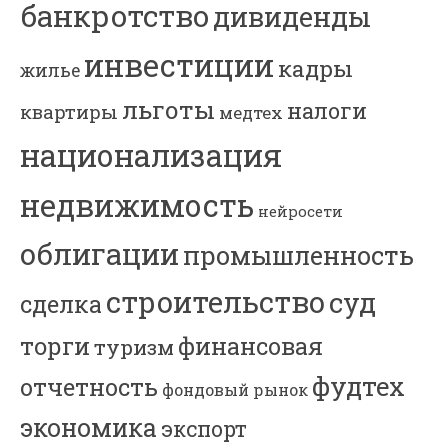
банкротство
дивиденды
инвестиции
кадры
жилье
льготы
налоги
квартиры
медтех
национализация
недвижимость
нейросети
облигации
промышленность
строительство
суд
сделка
торги
финансовая
туризм
фудтех
отчетность
фондовый рынок
экономика
экспорт