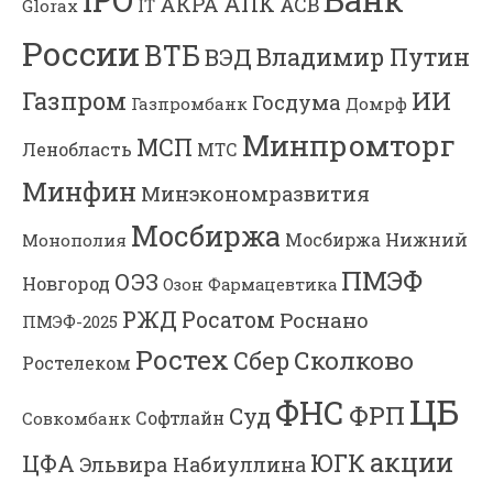
АПК
АКРА
АСВ
IT
Glorax
России
ВТБ
Владимир Путин
ВЭД
Газпром
ИИ
Госдума
Газпромбанк
Домрф
Минпромторг
МСП
Ленобласть
МТС
Минфин
Минэкономразвития
Мосбиржа
Мосбиржа
Нижний
Монополия
ПМЭФ
ОЭЗ
Новгород
Озон Фармацевтика
РЖД
Росатом
Роснано
ПМЭФ-2025
Ростех
Сколково
Сбер
Ростелеком
ЦБ
ФНС
ФРП
Суд
Софтлайн
Совкомбанк
акции
ЮГК
ЦФА
Эльвира Набиуллина