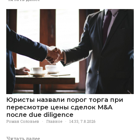
Юристы назвали порог торга при
пересмотре цены сделок M&A
после due diligence
Роман Соловьев
·
Главное
·
14:33, 7.8.2026
Читать далее