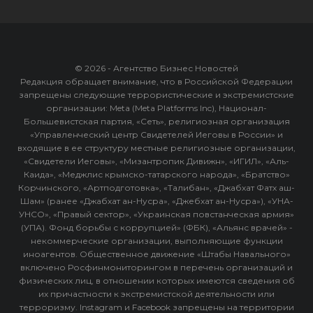
© 2026 - Агентство Бизнес Новостей
Редакция обращает внимание, что в Российской Федерации
запрещены следующие террористические и экстремистские
организации: Meta (Meta Platforms Inc), Национал-
Большевистская партия, «Сеть», религиозная организация
«Управленческий центр Свидетелей Иеговы в России» и
входящие в ее структуру местные религиозные организации,
«Свидетели Иеговы», «Мизантропик Дивижн», «ИГИЛ», «Аль-
Каида», «Меджлис крымско-татарского народа», «Братство»
Корчинского, «Артподготовка», «Талибан», «Джабхат Фатх аш-
Шам» (ранее «Джабхат ан-Нусра», «Джебхат ан-Нусра»), «УНА-
УНСО», «Правый сектор», «Украинская повстанческая армия»
(УПА). Фонд борьбы с коррупцией» (ФБК), «Альянс врачей» -
некоммерческие организации, выполняющие функции
иноагентов. Общественное движение «Штабы Навального»
включено Росфинмониторингом в перечень организаций и
физических лиц, в отношении которых имеются сведения об
их причастности к экстремистской деятельности или
терроризму. Instagram и Facebook запрещены на территории