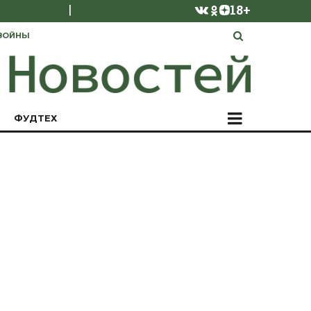
|
18+
ВОЙНЫ
ФУДТЕХ