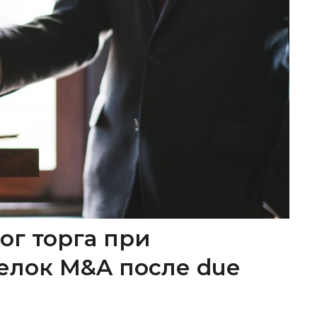
ог торга при
елок M&A после due