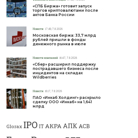
«СПБ Биржа» готовит запуск
торгов криптовалютами после
актов Банка России
Новости
17:49, 7.8.2026
Московская биржа: 33,7 млрд
рублей пришли в фонды
денежного рынка в июле
Новости компаний
16:47, 7.8.2026
«Сбер» расширил поддержку
пострадавшего бизнеса после
инцидентов на складах
Wildberries
Новости
16:17, 7.8.2026
ПАО «Инкаб Холдинг» раскрыло
сделку ООО «Инкаб» на 1,641
млрд
IPO
АПК
АКРА
АСВ
IT
Glorax