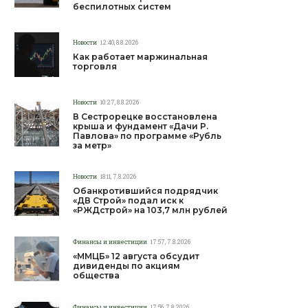
беспилотных систем
Новости
12:40, 8.8.2026
Как работает маржинальная
торговля
Новости
10:27, 8.8.2026
В Сестрорецке восстановлена
крыша и фундамент «Дачи Р.
Павлова» по программе «Рубль
за метр»
Новости
18:11, 7.8.2026
Обанкротившийся подрядчик
«ДВ Строй» подал иск к
«РЖДстрой» на 103,7 млн рублей
Финансы и инвестиции
17:57, 7.8.2026
«ММЦБ» 12 августа обсудит
дивиденды по акциям
общества
Финансы и инвестиции
17:56, 7.8.2026