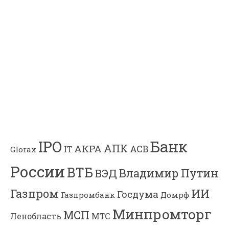
Банк
IPO
АПК
АКРА
АСВ
IT
Glorax
России
ВТБ
Владимир Путин
ВЭД
Газпром
ИИ
Госдума
Газпромбанк
Домрф
Минпромторг
МСП
Ленобласть
МТС