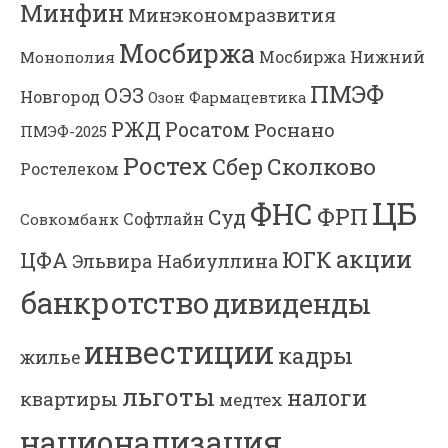
Минфин
Минэкономразвития
Мосбиржа
Мосбиржа
Нижний
Монополия
ПМЭФ
ОЭЗ
Новгород
Озон Фармацевтика
РЖД
Росатом
Роснано
ПМЭФ-2025
Ростех
Сколково
Сбер
Ростелеком
ЦБ
ФНС
ФРП
Суд
Софтлайн
Совкомбанк
акции
ЮГК
ЦФА
Эльвира Набиуллина
банкротство
дивиденды
инвестиции
кадры
жилье
льготы
налоги
квартиры
медтех
национализация