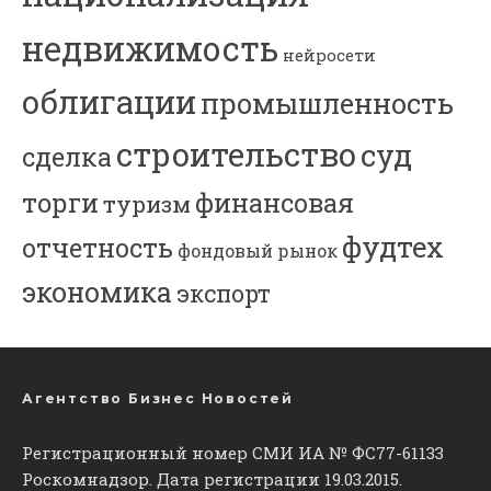
недвижимость
нейросети
облигации
промышленность
строительство
суд
сделка
торги
финансовая
туризм
фудтех
отчетность
фондовый рынок
экономика
экспорт
Агентство Бизнес Новостей
Регистрационный номер СМИ ИА № ФС77-61133
Роскомнадзор. Дата регистрации 19.03.2015.