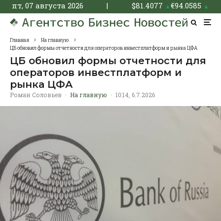
пт, 07 августа 2026
|
$
81.4077
€
94.0585
▲
▲
Главная
На главную
ЦБ обновил формы отчетности для операторов инвестплатформ и рынка ЦФА
ЦБ обновил формы отчетности для
операторов инвестплатформ и
рынка ЦФА
Роман Соловьев
·
На главную
·
10:14, 6.7.2026