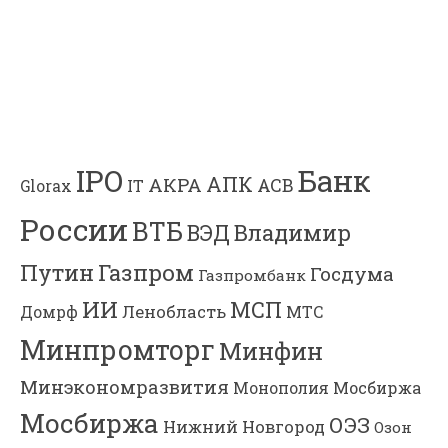
Банк
IPO
АПК
АКРА
АСВ
IT
Glorax
России
ВТБ
Владимир
ВЭД
Газпром
Путин
Госдума
Газпромбанк
ИИ
МСП
Ленобласть
МТС
Домрф
Минпромторг
Минфин
Минэкономразвития
Мосбиржа
Монополия
Мосбиржа
ОЭЗ
Нижний Новгород
Озон