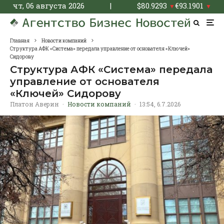
чт, 06 августа 2026
|
$
80.9293
€
93.1901
▼
▼
Главная
Новости компаний
Структура АФК «Система» передала управление от основателя «Ключей»
Сидорову
Структура АФК «Система» передала
управление от основателя
«Ключей» Сидорову
Платон Аверин
·
Новости компаний
·
13:54, 6.7.2026