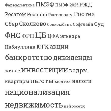
ПМЭФ
РЖД
Фармацевтика
ПМЭФ-2025
Ростех
Росатом
Роснано
Ростелеком
Сколково
Сбер
Суд
Софтлайн
Совкомбанк
ЦБ
ФНС
ФРП
ЦФА
Эльвира
акции
ЮГК
Набиуллина
банкротство
дивиденды
инвестиции
кадры
жилье
льготы
налоги
квартиры
медтех
национализация
недвижимость
нейросети