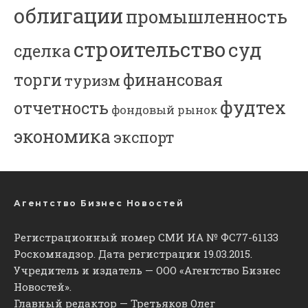
облигации
промышленность
строительство
суд
сделка
торги
финансовая
туризм
фудтех
отчетность
фондовый рынок
экономика
экспорт
Агентство Бизнес Новостей
Регистрационный номер СМИ ИА № ФС77-61133
Роскомнадзор. Дата регистрации 19.03.2015.
Учредитель и издатель — ООО «Агентство Бизнес
Новостей».
Главный редактор — Третьяков Олег