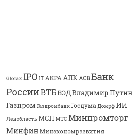
Банк
IPO
АПК
АКРА
АСВ
IT
Glorax
России
ВТБ
Владимир Путин
ВЭД
Газпром
ИИ
Госдума
Газпромбанк
Домрф
Минпромторг
МСП
Ленобласть
МТС
Минфин
Минэкономразвития