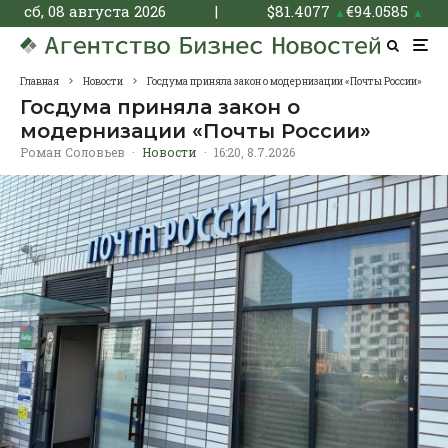
сб, 08 августа 2026
|
$
81.4077
€
94.0585
▲
▲
Главная
Новости
Госдума приняла закон о модернизации «Почты России»
Госдума приняла закон о
модернизации «Почты России»
Роман Соловьев
·
Новости
·
16:20, 8.7.2026