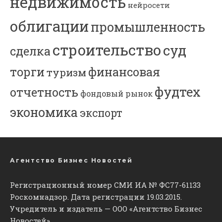
недвижимость
нейросети
облигации
промышленность
строительство
суд
сделка
торги
финансовая
туризм
фудтех
отчетность
фондовый рынок
экономика
экспорт
Агентство Бизнес Новостей
Регистрационный номер СМИ ИА № ФС77-61133
Роскомнадзор. Дата регистрации 19.03.2015.
Учредитель и издатель — ООО «Агентство Бизнес
Новостей».