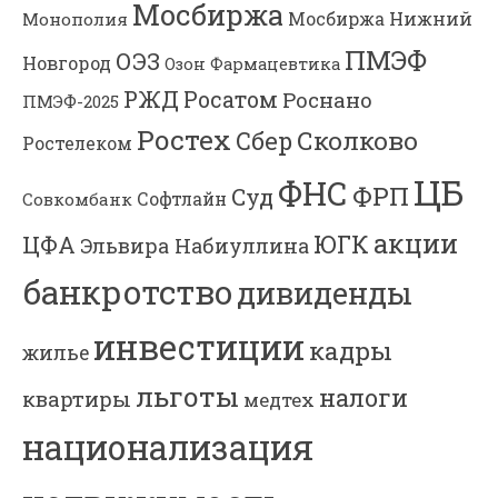
Мосбиржа
Мосбиржа
Нижний
Монополия
ПМЭФ
ОЭЗ
Новгород
Озон Фармацевтика
РЖД
Росатом
Роснано
ПМЭФ-2025
Ростех
Сколково
Сбер
Ростелеком
ЦБ
ФНС
ФРП
Суд
Софтлайн
Совкомбанк
акции
ЮГК
ЦФА
Эльвира Набиуллина
банкротство
дивиденды
инвестиции
кадры
жилье
льготы
налоги
квартиры
медтех
национализация