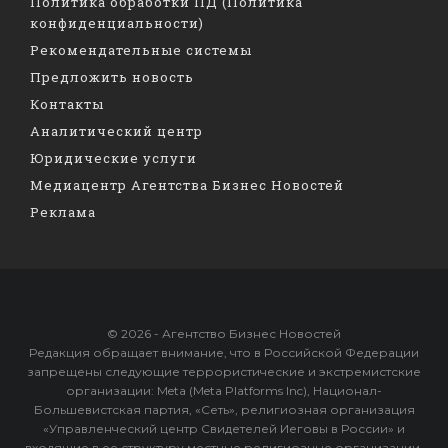
Политика обработки ПД (Политика
конфиденциальности)
Рекомендательные системы
Предложить новость
Контакты
Аналитический центр
Юридические услуги
Медиацентр Агентства Бизнес Новостей
Реклама
© 2026 - Агентство Бизнес Новостей
Редакция обращает внимание, что в Российской Федерации
запрещены следующие террористические и экстремистские
организации: Meta (Meta Platforms Inc), Национал-
Большевистская партия, «Сеть», религиозная организация
«Управленческий центр Свидетелей Иеговы в России» и
входящие в ее структуру местные религиозные организации,