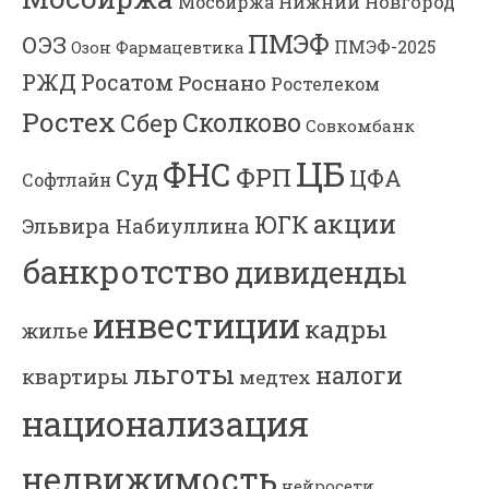
Мосбиржа
Нижний Новгород
ПМЭФ
ОЭЗ
ПМЭФ-2025
Озон Фармацевтика
РЖД
Росатом
Роснано
Ростелеком
Ростех
Сколково
Сбер
Совкомбанк
ЦБ
ФНС
ФРП
Суд
ЦФА
Софтлайн
акции
ЮГК
Эльвира Набиуллина
банкротство
дивиденды
инвестиции
кадры
жилье
льготы
налоги
квартиры
медтех
национализация
недвижимость
нейросети