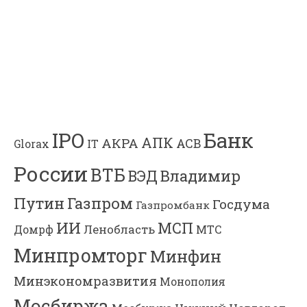
Банк
IPO
АПК
АКРА
АСВ
IT
Glorax
России
ВТБ
Владимир
ВЭД
Газпром
Путин
Госдума
Газпромбанк
ИИ
МСП
Ленобласть
МТС
Домрф
Минпромторг
Минфин
Минэкономразвития
Монополия
Мосбиржа