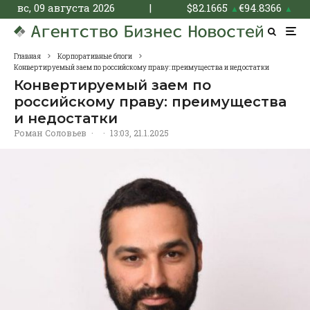
вс, 09 августа 2026
|
$
82.1665
€
94.8366
▲
▲
Главная
Корпоративные блоги
Конвертируемый заем по российскому праву: преимущества и недостатки
Конвертируемый заем по
российскому праву: преимущества
и недостатки
Роман Соловьев
·
·
13:03, 21.1.2025