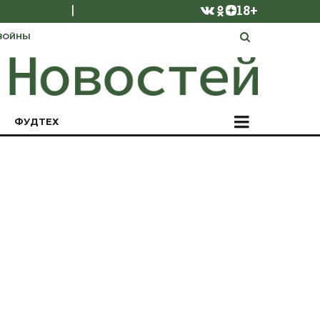
|
18+
ВОЙНЫ
ФУДТЕХ