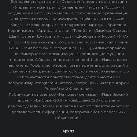
Большевистская партия, «Сеть», религиозная организация
«Управленческий центр Свидетелей Иеговы в России» и
входящие в ее структуру местные религиозные организации,
«Свидетели Иеговы», «Мизантропик Дивижн», «ИГИЛ», «Аль-
Каида», «Меджлис крымско-татарского народа», «Братство»
Корчинского, «Артподготовка», «Талибан», «Джабхат Фатх аш-
Шам» (ранее «Джабхат ан-Нусра», «Джебхат ан-Нусра»), «УНА-
УНСО», «Правый сектор», «Украинская повстанческая армия»
(УПА). Фонд борьбы с коррупцией» (ФБК), «Альянс врачей» -
некоммерческие организации, выполняющие функции
иноагентов. Общественное движение «Штабы Навального»
включено Росфинмониторингом в перечень организаций и
физических лиц, в отношении которых имеются сведения об
их причастности к экстремистской деятельности или
терроризму. Instagram и Facebook запрещены на территории
Российской Федерации.
Публикации с пометкой «На правах рекламы», «Партнёрский
проект», «Выборы-2019» и «Выборы-2020» оплачены
рекламодателем. Редакция сайта не несет ответственности за
достоверность информации, содержащейся в рекламных
объявлениях.
Архив