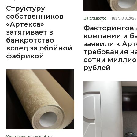
Структуру
собственников
На главную
·
18:14, 3.3.2026
«Артекса»
Факторингов
затягивает в
компании и б
банкротство
заявили к Арт
вслед за обойной
требования н
фабрикой
сотни милли
рублей
Корпоративные войны
·