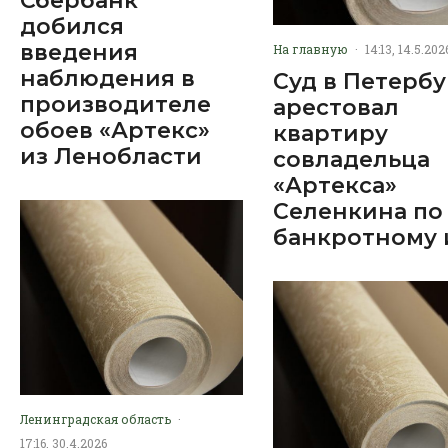
Сбербанк
добился
введения
На главную
·
14:13, 14.5.202
наблюдения в
Суд в Петербу
производителе
арестовал
обоев «Артекс»
квартиру
из Ленобласти
совладельца
«Артекса»
Селенкина по
банкротному 
Ленинградская область
·
17:16, 30.4.2026