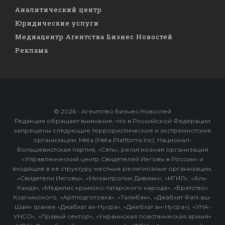
Аналитический центр
Юридические услуги
Медиацентр Агентства Бизнес Новостей
Реклама
© 2026 - Агентство Бизнес Новостей
Редакция обращает внимание, что в Российской Федерации
запрещены следующие террористические и экстремистские
организации: Meta (Meta Platforms Inc), Национал-
Большевистская партия, «Сеть», религиозная организация
«Управленческий центр Свидетелей Иеговы в России» и
входящие в ее структуру местные религиозные организации,
«Свидетели Иеговы», «Мизантропик Дивижн», «ИГИЛ», «Аль-
Каида», «Меджлис крымско-татарского народа», «Братство»
Корчинского, «Артподготовка», «Талибан», «Джабхат Фатх аш-
Шам» (ранее «Джабхат ан-Нусра», «Джебхат ан-Нусра»), «УНА-
УНСО», «Правый сектор», «Украинская повстанческая армия»