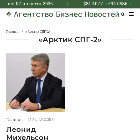
пт, 07 августа 2026
|
$
81.4077
€
94.0585
▲
▲
Главная
«Арктик СПГ-2»
«Арктик СПГ-2»
Главное
·
14:22, 29.2.2024
Леонид
Михельсон