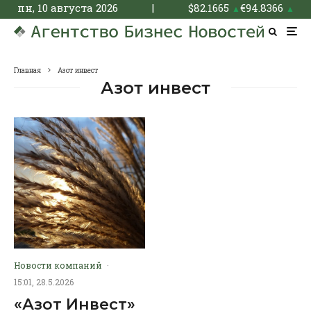
пн, 10 августа 2026
|
$
82.1665
€
94.8366
▲
▲
Главная
Азот инвест
Азот инвест
Новости компаний
·
15:01, 28.5.2026
«Азот Инвест»