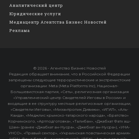
Аналитический центр
Юридические услуги
Медиацентр Агентства Бизнес Новостей
Реклама
© 2026 - Агентство Бизнес Новостей
Редакция обращает внимание, что в Российской Федерации
запрещены следующие террористические и экстремистские
организации: Meta (Meta Platforms Inc), Национал-
Большевистская партия, «Сеть», религиозная организация
«Управленческий центр Свидетелей Иеговы в России» и
входящие в ее структуру местные религиозные организации,
«Свидетели Иеговы», «Мизантропик Дивижн», «ИГИЛ», «Аль-
Каида», «Меджлис крымско-татарского народа», «Братство»
Корчинского, «Артподготовка», «Талибан», «Джабхат Фатх аш-
Шам» (ранее «Джабхат ан-Нусра», «Джебхат ан-Нусра»), «УНА-
УНСО», «Правый сектор», «Украинская повстанческая армия»
(УПА). Фонд борьбы с коррупцией» (ФБК), «Альянс врачей» -