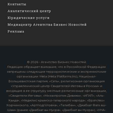
Контакты
Аналитический центр
Юридические услуги
Медиацентр Агентства Бизнес Новостей
Реклама
© 2026 - Агентство Бизнес Новостей
Редакция обращает внимание, что в Российской Федерации
запрещены следующие террористические и экстремистские
организации: Meta (Meta Platforms Inc), Национал-
Большевистская партия, «Сеть», религиозная организация
«Управленческий центр Свидетелей Иеговы в России» и
входящие в ее структуру местные религиозные организации,
«Свидетели Иеговы», «Мизантропик Дивижн», «ИГИЛ», «Аль-
Каида», «Меджлис крымско-татарского народа», «Братство»
Корчинского, «Артподготовка», «Талибан», «Джабхат Фатх аш-
Шам» (ранее «Джабхат ан-Нусра», «Джебхат ан-Нусра»), «УНА-