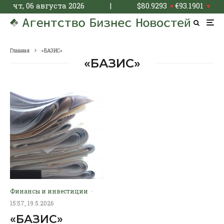
чт, 06 августа 2026
|
$
80.9293
€
93.1901
▼
▼
Главная
«БАЗИС»
«БАЗИС»
Финансы и инвестиции
·
15:57, 19.5.2026
«БАЗИС»