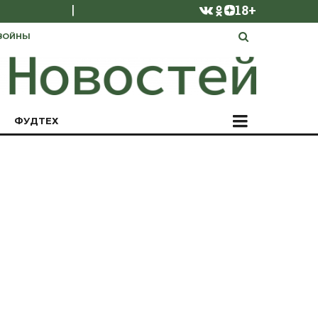
|
18+
ВОЙНЫ
ФУДТЕХ