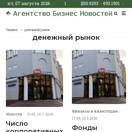
пт, 07 августа 2026
|
$
80.9293
€
93.1901
▼
▼
Главная
денежный рынок
денежный рынок
Финансы и инвестиции
·
Новости
·
10:25, 14.7.2026
17:58, 18.6.2026
Число
Фонды
корпоративных