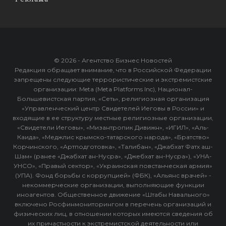
© 2026 - Агентство Бизнес Новостей
Редакция обращает внимание, что в Российской Федерации
запрещены следующие террористические и экстремистские
организации: Meta (Meta Platforms Inc), Национал-
Большевистская партия, «Сеть», религиозная организация
«Управленческий центр Свидетелей Иеговы в России» и
входящие в ее структуру местные религиозные организации,
«Свидетели Иеговы», «Мизантропик Дивижн», «ИГИЛ», «Аль-
Каида», «Меджлис крымско-татарского народа», «Братство»
Корчинского, «Артподготовка», «Талибан», «Джабхат Фатх аш-
Шам» (ранее «Джабхат ан-Нусра», «Джебхат ан-Нусра»), «УНА-
УНСО», «Правый сектор», «Украинская повстанческая армия»
(УПА). Фонд борьбы с коррупцией» (ФБК), «Альянс врачей» -
некоммерческие организации, выполняющие функции
иноагентов. Общественное движение «Штабы Навального»
включено Росфинмониторингом в перечень организаций и
физических лиц, в отношении которых имеются сведения об
их причастности к экстремистской деятельности или