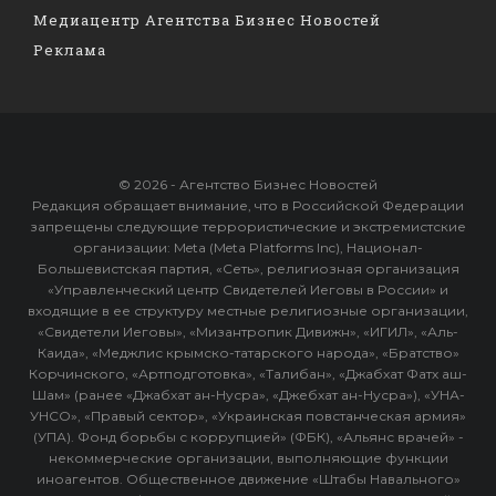
Медиацентр Агентства Бизнес Новостей
Реклама
© 2026 - Агентство Бизнес Новостей
Редакция обращает внимание, что в Российской Федерации
запрещены следующие террористические и экстремистские
организации: Meta (Meta Platforms Inc), Национал-
Большевистская партия, «Сеть», религиозная организация
«Управленческий центр Свидетелей Иеговы в России» и
входящие в ее структуру местные религиозные организации,
«Свидетели Иеговы», «Мизантропик Дивижн», «ИГИЛ», «Аль-
Каида», «Меджлис крымско-татарского народа», «Братство»
Корчинского, «Артподготовка», «Талибан», «Джабхат Фатх аш-
Шам» (ранее «Джабхат ан-Нусра», «Джебхат ан-Нусра»), «УНА-
УНСО», «Правый сектор», «Украинская повстанческая армия»
(УПА). Фонд борьбы с коррупцией» (ФБК), «Альянс врачей» -
некоммерческие организации, выполняющие функции
иноагентов. Общественное движение «Штабы Навального»