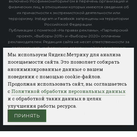
включено Росфинмониторингом в перечень организаций и
физических лиц, в отношении которых имеются сведения об
их причастности к экстремистской деятельности или
терроризму. Instagram и Facebook запрещены на территории
Российской Федерации.
Публикации с пометкой «На правах рекламы», «Партнёрский
проект», «Выборы-2019» и «Выборы-2020» оплачены
рекламодателем. Редакция сайта не несет ответственности за
достоверность информации, содержащейся в рекламных
объявлениях.
Мы используем Яндекс.Метрику для анализа
посещаемости сайта. Это позволяет собирать
Архив
анонимизированные данные о вашем
поведении с помощью cookie-файлов.
Категории
Продолжая использовать сайт, вы соглашаетесь
ФОТОБАНК АГЕНТСТВА БИЗНЕС НОВОСТЕЙ
с
Политикой обработки персональных данных
и с обработкой таких данных в целях
РЕГИОНЫ
ПОЛИТИКА
ОБЩЕСТВО
КУЛЬТУРА
улучшения работы ресурса.
НАУКА
СПОРТ
ПРИНЯТЬ