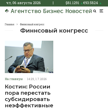
чт, 06 августа 2026
|
$
81.1291
€
93.5824
▲
▲
Главная
Финнсовый конгресс
Финнсовый конгресс
На главную
·
14:29, 1.7.2026
Костин: России
пора перестать
субсидировать
неэффективные