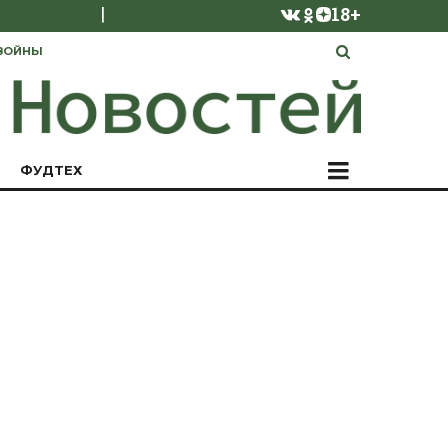
|
18+
ВОЙНЫ
ФУДТЕХ