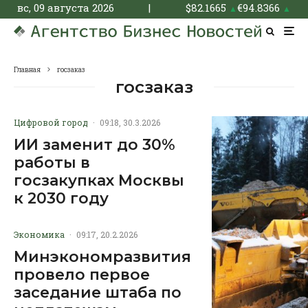
вс, 09 августа 2026
|
$
82.1665
€
94.8366
▲
▲
Главная
госзаказ
госзаказ
Цифровой город
·
09:18, 30.3.2026
ИИ заменит до 30%
работы в
госзакупках Москвы
к 2030 году
Экономика
·
09:17, 20.2.2026
Минэкономразвития
провело первое
заседание штаба по