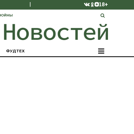
|
18+
ВОЙНЫ
ФУДТЕХ