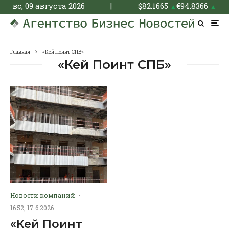
вс, 09 августа 2026
|
$
82.1665
€
94.8366
▲
▲
Главная
«Кей Поинт СПБ»
«Кей Поинт СПБ»
Новости компаний
·
16:52, 17.6.2026
«Кей Поинт