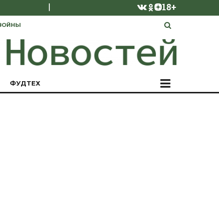
|
18+
ВОЙНЫ
ФУДТЕХ