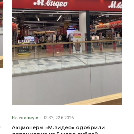
к
На главную
·
13:57, 22.6.2026
з
Акционеры «М.видео» одобрили
допэмиссию на 5 млрд рублей