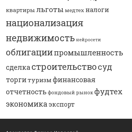
льготы
налоги
квартиры
медтех
национализация
недвижимость
нейросети
облигации
промышленность
строительство
суд
сделка
торги
финансовая
туризм
фудтех
отчетность
фондовый рынок
экономика
экспорт