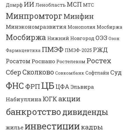
ИИ
МСП
Ленобласть
МТС
Домрф
Минпромторг
Минфин
Минэкономразвития
Мосбиржа
Монополия
Мосбиржа
ОЭЗ
Нижний Новгород
Озон
ПМЭФ
РЖД
Фармацевтика
ПМЭФ-2025
Ростех
Росатом
Роснано
Ростелеком
Сколково
Сбер
Суд
Софтлайн
Совкомбанк
ЦБ
ФНС
ФРП
ЦФА
Эльвира
акции
ЮГК
Набиуллина
банкротство
дивиденды
инвестиции
кадры
жилье