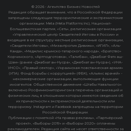
© 2026 - Агентство Бизнес Новостей
Редакция обращает внимание, что в Российской Федерации
запрещены следующие террористические и экстремистские
организации: Meta (Meta Platforms Inc), Национал-
Большевистская партия, «Сеть», религиозная организация
«Управленческий центр Свидетелей Иеговы в России» и
входящие в ее структуру местные религиозные организации,
«Свидетели Иеговы», «Мизантропик Дивижн», «ИГИЛ», «Аль-
Каида», «Меджлис крымско-татарского народа», «Братство»
Корчинского, «Артподготовка», «Талибан», «Джабхат Фатх аш-
Шам» (ранее «Джабхат ан-Нусра», «Джебхат ан-Нусра»), «УНА-
УНСО», «Правый сектор», «Украинская повстанческая армия»
(УПА). Фонд борьбы с коррупцией» (ФБК), «Альянс врачей» -
некоммерческие организации, выполняющие функции
иноагентов. Общественное движение «Штабы Навального»
включено Росфинмониторингом в перечень организаций и
физических лиц, в отношении которых имеются сведения об
их причастности к экстремистской деятельности или
терроризму. Instagram и Facebook запрещены на территории
Российской Федерации.
Публикации с пометкой «На правах рекламы», «Партнёрский
проект», «Выборы-2019» и «Выборы-2020» оплачены
рекламодателем. Редакция сайта не несет ответственности за