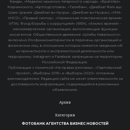
Каида», «Меджлис крымско-татарского народа», «Братство»
Корчинского, «Артподготовка», «Талибан», «Джабхат Фатх аш-
Шам» (ранее «Джабхат ан-Нусра», «Джебхат ан-Нусра»), «УНА-
УНСО», «Правый сектор», «Украинская повстанческая армия»
(УПА). Фонд борьбы с коррупцией» (ФБК), «Альянс врачей» -
некоммерческие организации, выполняющие функции
иноагентов. Общественное движение «Штабы Навального»
включено Росфинмониторингом в перечень организаций и
физических лиц, в отношении которых имеются сведения об
их причастности к экстремистской деятельности или
терроризму. Instagram и Facebook запрещены на территории
Российской Федерации.
Публикации с пометкой «На правах рекламы», «Партнёрский
проект», «Выборы-2019» и «Выборы-2020» оплачены
рекламодателем. Редакция сайта не несет ответственности за
достоверность информации, содержащейся в рекламных
объявлениях.
Архив
Категории
ФОТОБАНК АГЕНТСТВА БИЗНЕС НОВОСТЕЙ