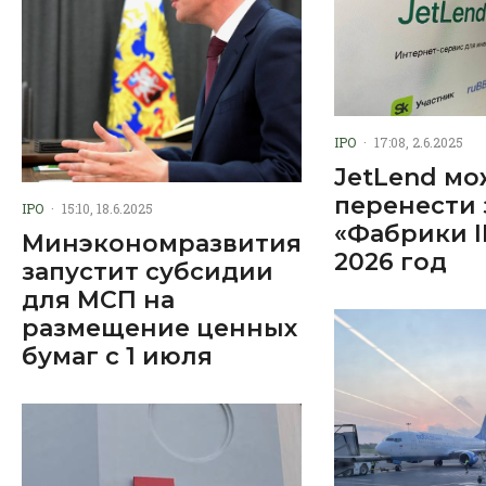
IPO
·
17:08, 2.6.2025
JetLend мо
перенести 
IPO
·
15:10, 18.6.2025
«Фабрики I
Минэкономразвития
2026 год
запустит субсидии
для МСП на
размещение ценных
бумаг с 1 июля