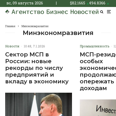
вс, 09 августа 2026
|
$
82.1665
€
94.8366
▲
▲
Главная
Минэкономразвития
Минэкономразвития
Новости
·
10:48, 7.1.2026
Промышленность
·
1
Сектор МСП в
МСП-резид
России: новые
особых
рекорды по числу
экономиче
предприятий и
продолжа
вкладу в экономику
опережать
доходам