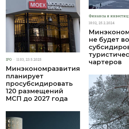
Финансы и инвести
18:02, 25.2.2024
Минэконом
не будет в
субсидиро
туристиче
IPO
·
11:03, 23.5.2025
чартеров
Минэкономразвития
планирует
просубсидировать
120 размещений
МСП до 2027 года