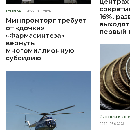
центрах
сократи
Главное
·
14:56, 10.7.2026
16%, ра
Минпромторг требует
выходят
от «дочки»
первый 
«Фармасинтеза»
вернуть
многомиллионную
субсидию
Финансы и инв
09:10, 26.6.2026