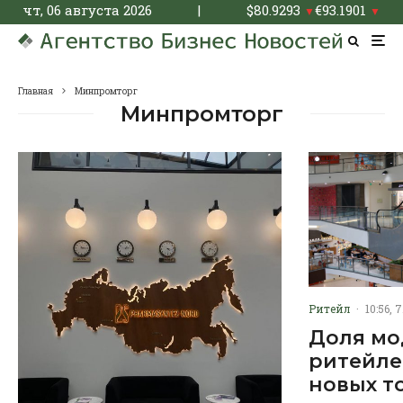
чт, 06 августа 2026
|
$
80.9293
€
93.1901
▼
▼
Главная
Минпромторг
Минпромторг
Ритейл
·
10:56, 
Доля мо
ритейле
новых т