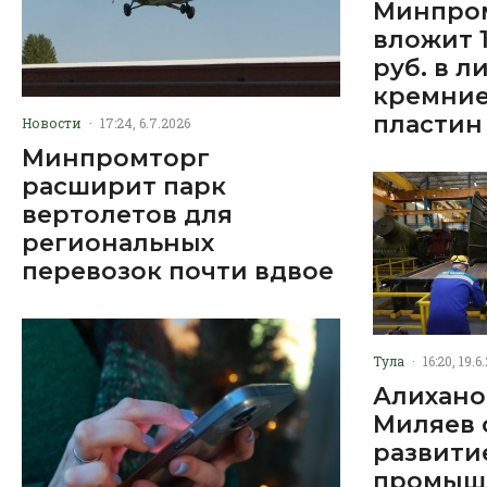
Минпро
вложит 
руб. в л
кремни
пластин
Новости
·
17:24, 6.7.2026
Минпромторг
расширит парк
вертолетов для
региональных
перевозок почти вдвое
Тула
·
16:20, 19.6
Алихано
Миляев 
развити
промыш