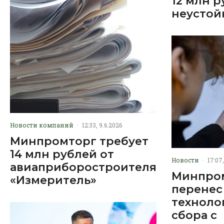
12 млн 
неустой
Новости компаний
·
12:33, 9.6.2026
Минпромторг требует
14 млн рублей от
Новости
·
17:07,
авиаприборостроителя
Минпро
«Измеритель»
перенес
техноло
сбора с