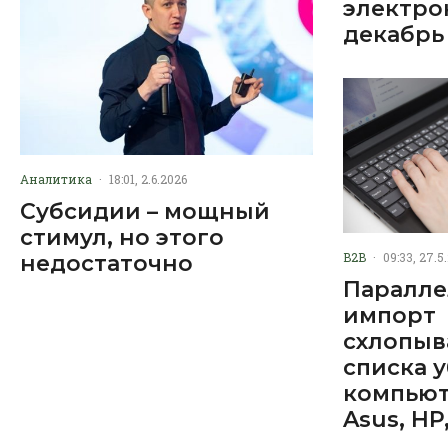
электро
декабрь
Аналитика
·
18:01, 2.6.2026
Субсидии – мощный
стимул, но этого
B2B
·
09:33, 27.5
недостаточно
Паралл
импорт
схлопыва
списка 
компьют
Asus, HP