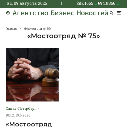
вс, 09 августа 2026
|
$
82.1665
€
94.8366
▲
▲
Главная
«Мостоотряд № 75»
«Мостоотряд № 75»
Санкт-Петербург
·
18:42, 19.6.2026
«Мостоотряд