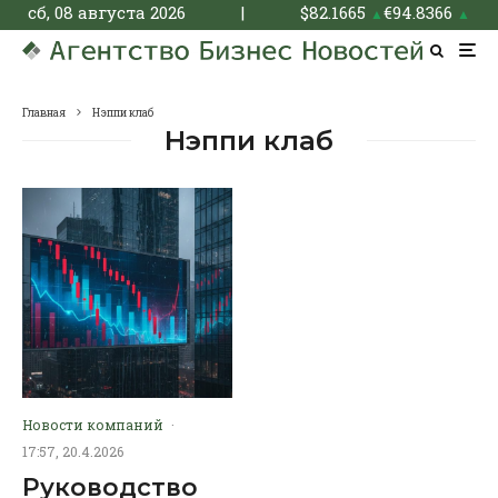
сб, 08 августа 2026
|
$
82.1665
€
94.8366
▲
▲
Главная
Нэппи клаб
Нэппи клаб
Новости компаний
·
17:57, 20.4.2026
Руководство