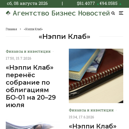
сб, 08 августа 2026
|
$
81.4077
€
94.0585
▲
▲
Главная
«Нэппи Клаб»
«Нэппи Клаб»
Финансы и инвестиции
·
17:50, 15.7.2026
«Нэппи Клаб»
перенёс
собрание по
облигациям
БО-01 на 20–29
июля
Финансы и инвестиции
·
15:34, 17.6.2026
«Нэппи Клаб»