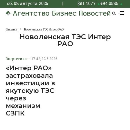
сб, 08 августа 2026
|
$
81.4077
€
94.0585
▲
▲
Главная
Новоленская ТЭС Интер РАО
Новоленская ТЭС Интер
РАО
Энергетика
·
17:42, 12.5.2026
«Интер РАО»
застраховала
инвестиции в
якутскую ТЭС
через
механизм
СЗПК