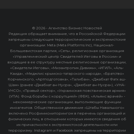
© 2026 - Агентство Бизнес Новостей
Редакция обращает внимание, что в Российской Федерации
запрещены следующие террористические и экстремистские
организации: Meta (Meta Platforms Inc), Национал-
Большевистская партия, «Сеть», религиозная организация
«Управленческий центр Свидетелей Иеговы в России» и
входящие в ее структуру местные религиозные организации,
«Свидетели Иеговы», «Мизантропик Дивижн», «ИГИЛ», «Аль-
Каида», «Меджлис крымско-татарского народа», «Братство»
Корчинского, «Артподготовка», «Талибан», «Джабхат Фатх аш-
Шам» (ранее «Джабхат ан-Нусра», «Джебхат ан-Нусра»), «УНА-
УНСО», «Правый сектор», «Украинская повстанческая армия»
(УПА). Фонд борьбы с коррупцией» (ФБК), «Альянс врачей» -
некоммерческие организации, выполняющие функции
иноагентов. Общественное движение «Штабы Навального»
включено Росфинмониторингом в перечень организаций и
физических лиц, в отношении которых имеются сведения об
их причастности к экстремистской деятельности или
терроризму. Instagram и Facebook запрещены на территории