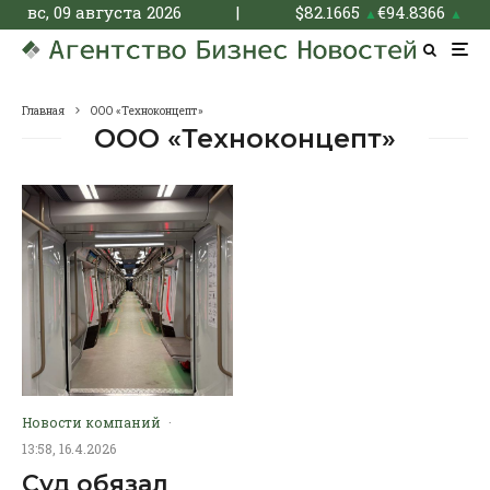
вс, 09 августа 2026
|
$
82.1665
€
94.8366
▲
▲
Главная
ООО «Техноконцепт»
ООО «Техноконцепт»
Новости компаний
·
13:58, 16.4.2026
Суд обязал