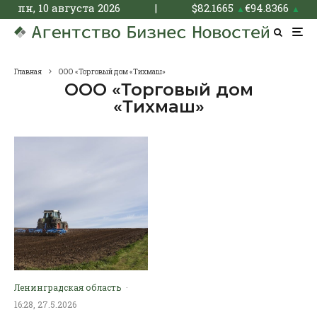
пн, 10 августа 2026
|
$
82.1665
€
94.8366
▲
▲
Главная
ООО «Торговый дом «Тихмаш»
ООО «Торговый дом
«Тихмаш»
Ленинградская область
·
16:28, 27.5.2026