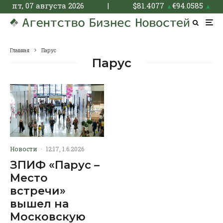
пт, 07 августа 2026
|
$
81.4077
€
94.0585
▲
▲
Главная
Парус
Парус
Новости
·
12:17, 1.6.2026
ЗПИФ «Парус –
Место
встречи»
вышел на
Московскую