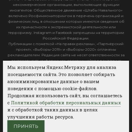
некоммерческие организации, выполняющие функции
иноагентов. Общественное движение «Штабы Навального»
включено Росфинмониторингом в перечень организаций и
физических лиц, в отношении которых имеются сведения об
их причастности к экстремистской деятельности или
терроризму. Instagram и Facebook запрещены на территории
Российской Федерации.
Публикации с пометкой «На правах рекламы», «Партнёрский
проект», «Выборы-2019» и «Выборы-2020» оплачены
рекламодателем. Редакция сайта не несет ответственности за
достоверность информации, содержащейся в рекламных
объявлениях.
Мы используем Яндекс.Метрику для анализа
посещаемости сайта. Это позволяет собирать
Архив
анонимизированные данные о вашем
поведении с помощью cookie-файлов.
Категории
Продолжая использовать сайт, вы соглашаетесь
ФОТОБАНК АГЕНТСТВА БИЗНЕС НОВОСТЕЙ
с
Политикой обработки персональных данных
и с обработкой таких данных в целях
РЕГИОНЫ
ПОЛИТИКА
ОБЩЕСТВО
КУЛЬТУРА
улучшения работы ресурса.
НАУКА
СПОРТ
ПРИНЯТЬ