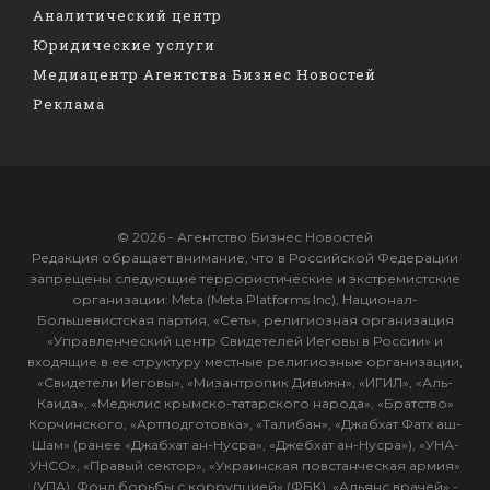
Аналитический центр
Юридические услуги
Медиацентр Агентства Бизнес Новостей
Реклама
© 2026 - Агентство Бизнес Новостей
Редакция обращает внимание, что в Российской Федерации
запрещены следующие террористические и экстремистские
организации: Meta (Meta Platforms Inc), Национал-
Большевистская партия, «Сеть», религиозная организация
«Управленческий центр Свидетелей Иеговы в России» и
входящие в ее структуру местные религиозные организации,
«Свидетели Иеговы», «Мизантропик Дивижн», «ИГИЛ», «Аль-
Каида», «Меджлис крымско-татарского народа», «Братство»
Корчинского, «Артподготовка», «Талибан», «Джабхат Фатх аш-
Шам» (ранее «Джабхат ан-Нусра», «Джебхат ан-Нусра»), «УНА-
УНСО», «Правый сектор», «Украинская повстанческая армия»
(УПА). Фонд борьбы с коррупцией» (ФБК), «Альянс врачей» -