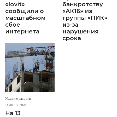
«lovit»
банкротству
сообщили о
«АК16» из
масштабном
группы «ПИК»
сбое
из-за
интернета
нарушения
срока
Недвижимость
·
14:38, 1.7.2026
На 13