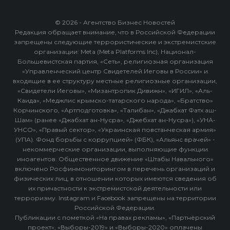
© 2026 - Агентство Бизнес Новостей
Редакция обращает внимание, что в Российской Федерации
запрещены следующие террористические и экстремистские
организации: Meta (Meta Platforms Inc), Национал-
Большевистская партия, «Сеть», религиозная организация
«Управленческий центр Свидетелей Иеговы в России» и
входящие в ее структуру местные религиозные организации,
«Свидетели Иеговы», «Мизантропик Дивижн», «ИГИЛ», «Аль-
Каида», «Меджлис крымско-татарского народа», «Братство»
Корчинского, «Артподготовка», «Талибан», «Джабхат Фатх аш-
Шам» (ранее «Джабхат ан-Нусра», «Джебхат ан-Нусра»), «УНА-
УНСО», «Правый сектор», «Украинская повстанческая армия»
(УПА). Фонд борьбы с коррупцией» (ФБК), «Альянс врачей» -
некоммерческие организации, выполняющие функции
иноагентов. Общественное движение «Штабы Навального»
включено Росфинмониторингом в перечень организаций и
физических лиц, в отношении которых имеются сведения об
их причастности к экстремистской деятельности или
терроризму. Instagram и Facebook запрещены на территории
Российской Федерации.
Публикации с пометкой «На правах рекламы», «Партнёрский
проект», «Выборы-2019» и «Выборы-2020» оплачены