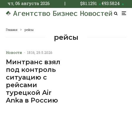
чт, 06 августа 2026
|
$
81.1291
€
93.5824
▲
▲
Главная
рейсы
рейсы
Новости
·
18:16, 29.5.2026
Минтранс взял
под контроль
ситуацию с
рейсами
турецкой Air
Anka в Россию