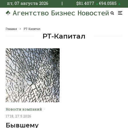
пт, 07 августа 2026
|
$
81.4077
€
94.0585
▲
▲
Главная
РТ-Капитал
РТ-Капитал
Новости компаний
·
17:18, 27.5.2026
Бывшему