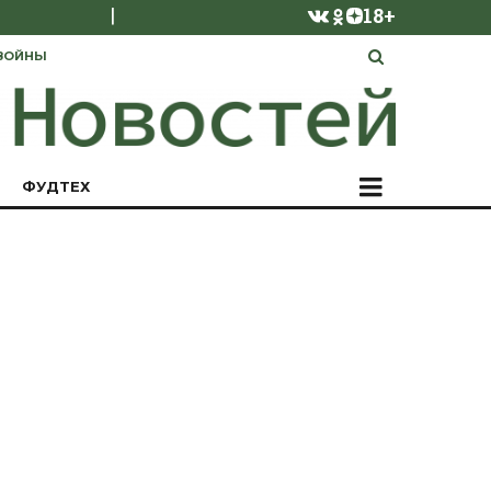
|
18+
ВОЙНЫ
ФУДТЕХ