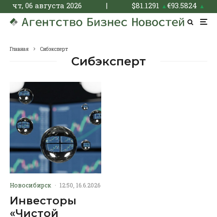
чт, 06 августа 2026
|
$
81.1291
€
93.5824
▲
▲
Главная
Сибэксперт
Сибэксперт
Новосибирск
·
12:50, 16.6.2026
Инвесторы
«Чистой