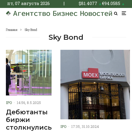
пт, 07 августа 2026
|
$
81.4077
€
94.0585
▲
▲
Главная
Sky Bond
Sky Bond
IPO
·
14:56, 8.5.2025
Дебютанты
биржи
столкнулись
IPO
·
17:35, 31.10.2024