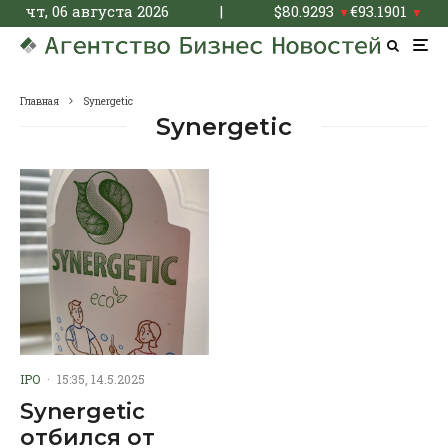
чт, 06 августа 2026
|
$
80.9293
€
93.1901
▼
▼
Главная
Synergetic
Synergetic
IPO
·
15:35, 14.5.2025
Synergetic
отбился от