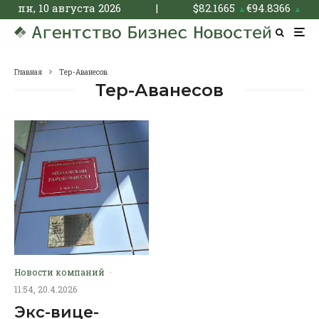
пн, 10 августа 2026
|
$
82.1665
€
94.8366
▲
▲
Главная
Тер-Аванесов
Тер-Аванесов
Новости компаний
·
11:54, 20.4.2026
Экс-вице-